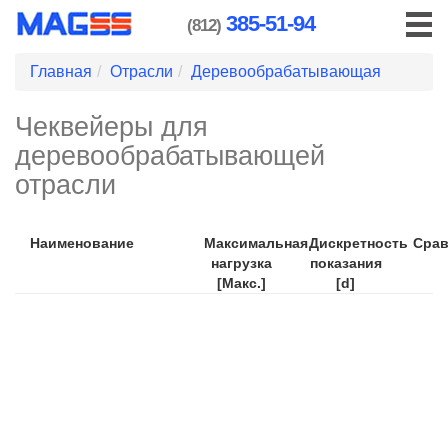
385-51-94
(812)
Главная
Отрасли
Деревообрабатывающая
Чеквейеры для
деревообрабатывающей
отрасли
Наименование
Максимальная
Дискретность
Срав
нагрузка
показания
[Макс.]
[d]